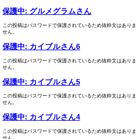
コ
保護中: グルメグラムさん
ン
テ
この投稿はパスワードで保護されているため抜粋文はありま
ン
せん。
ツ
へ
保護中: カイブルさん6
ス
キ
この投稿はパスワードで保護されているため抜粋文はありま
ッ
せん。
プ
保護中: カイブルさん5
この投稿はパスワードで保護されているため抜粋文はありま
せん。
保護中: カイブルさん4
この投稿はパスワードで保護されているため抜粋文はありま
せん。